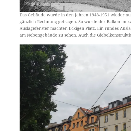
Das Gebäude wurde in den Jahren 1948-1951 wieder auf
gänzlich Rechnung getragen. So wurde der Balkon im zw
Auslagefenster machten Eckigen Platz. Ein rundes Auslag
am Nebengebäude zu sehen. Auch die Giebelkonstruktio