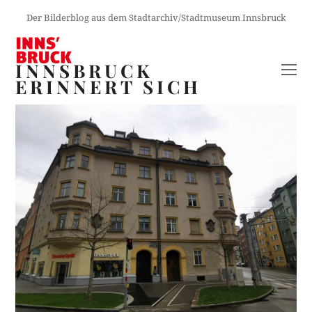
Der Bilderblog aus dem Stadtarchiv/Stadtmuseum Innsbruck
INNSBRUCK
O
ERINNERT SICH
M
M