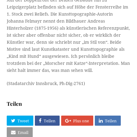
Auf der Doppelfront der beiden Gebäude hin zu
Leipzigerplatz befinden sich auf Höhe der Fensterreihe im
1. Stock zwei Reliefs. Die Kunsttopographie-Autorin
Johanna Felmayr nennt den Bildhauer Andreas
Hinterholzer (1875-1956) als künstlerischen Referenzpunkt,
ist sicher aber offenbar nicht sicher, ob er wirklich der
Künstler war, denn sie schriebt nur „im Stil von“. Beide
Motive sind laut Kunstkataster und Kunsttopographie als
„Kind mit Hund“ ausgewiesen. Ich persönlich bleibe
trotzdem bei der „Morscher mit Katze“-Interpretation. Man
sieht halt immer das, was man sehen will.
(Stadatarchiv Innsbruck, Ph-Dig-2761)
Teilen
Tweet
Teilen
Plus one
Teilen
Email