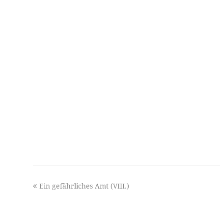
previous
Ein gefährliches Amt (VIII.)
post: