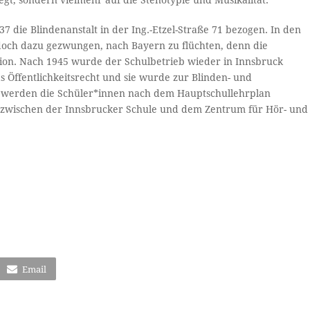
egt, sondern vielmehr auf die Stenotypie und Musikalität.
 die Blindenanstalt in der Ing.-Etzel-Straße 71 bezogen. In den
edoch dazu gezwungen, nach Bayern zu flüchten, denn die
ution. Nach 1945 wurde der Schulbetrieb wieder in Innsbruck
Öffentlichkeitsrecht und sie wurde zur Blinden- und
 werden die Schüler*innen nach dem Hauptschullehrplan
on zwischen der Innsbrucker Schule und dem Zentrum für Hör- und
)
Email