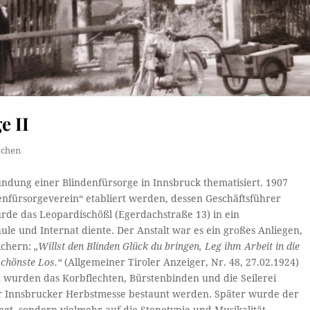
e II
chen
dung einer Blindenfürsorge in Innsbruck thematisiert. 1907
enfürsorgeverein“ etabliert werden, dessen Geschäftsführer
rde das Leopardischößl (Egerdachstraße 13) in ein
ule und Internat diente. Der Anstalt war es ein großes Anliegen,
ichern:
„Willst den Blinden Glück du bringen, Leg ihm Arbeit in die
schönste Los.“
(Allgemeiner Tiroler Anzeiger, Nr. 48, 27.02.1924)
n wurden das Korbflechten, Bürstenbinden und die Seilerei
er Innsbrucker Herbstmesse bestaunt werden. Später wurde der