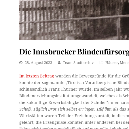
Die Innsbrucker Blindenfürsorg
28. August 2023
Team Stadtarchiv
Häuser
,
Mens
Im letzten Beitrag
wurden die Beweggründe für die Grün
konnte der sogenannte „Tirolisch-Vorarlbergische Blind
schlussendlich Franz Thurner wurde. Im selben Jahr wu
Blindenerziehungsinstitut umgewandelt, welches als Sch
die zukünftige Erwerbsfähigkeit der Schüler*innen zu s
Schoß, Täglich Brot sich selbst erringen, Hilf ihm als das 
Werkstätten waren Teil der Erziehungsanstalt; in diese
gelehrt; die Erzeugnisse konnten unter anderem bei d