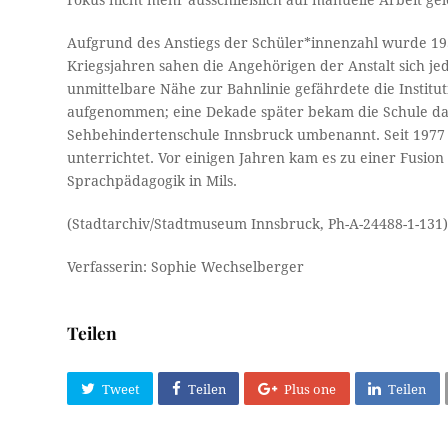
Fokus nicht mehr ausschließlich auf manuelle Arbeit gel
Aufgrund des Anstiegs der Schüler*innenzahl wurde 1937
Kriegsjahren sahen die Angehörigen der Anstalt sich j
unmittelbare Nähe zur Bahnlinie gefährdete die Instit
aufgenommen; eine Dekade später bekam die Schule das 
Sehbehindertenschule Innsbruck umbenannt. Seit 1977
unterrichtet. Vor einigen Jahren kam es zu einer Fusi
Sprachpädagogik in Mils.
(Stadtarchiv/Stadtmuseum Innsbruck, Ph-A-24488-1-131
Verfasserin: Sophie Wechselberger
Teilen
Tweet
Teilen
Plus one
Teilen