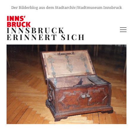
Der Bilderblog aus dem Stadtarchiv/Stadtmuseum Innsbruck
INNSBRUCK
O
ERINNERT SICH
M
M