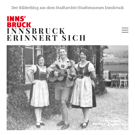
Der Bilderblog aus dem Stadtarchiv/Stadtmuseum Innsbruck
INNSBRUCK
O
ERINNERT SICH
M
M