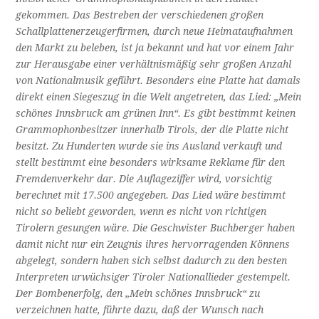
gekommen. Das Bestreben der verschiedenen großen
Schallplattenerzeugerfirmen, durch neue Heimataufnahmen
den Markt zu beleben, ist ja bekannt und hat vor einem Jahr
zur Herausgabe einer verhält­nismäßig sehr großen Anzahl
von Nationalmusik ge­führt. Besonders eine Platte hat damals
direkt einen Siegeszug in die Welt angetreten, das Lied: „Mein
schönes Innsbruck am grünen Inn“. Es gibt bestimmt keinen
Grammophonbesitzer innerhalb Tirols, der die Platte nicht
besitzt. Zu Hunderten wurde sie ins Ausland verkauft und
stellt bestimmt eine besonders wirksame Reklame für den
Fremden­verkehr dar. Die Auflageziffer wird, vorsichtig
berech­net mit 17.500 angegeben. Das Lied wäre bestimmt
nicht so beliebt geworden, wenn es nicht von richtigen
Tirolern gesungen wäre. Die Geschwister Buch­berger haben
damit nicht nur ein Zeugnis ihres her­vorragenden Könnens
abgelegt, sondern haben sich selbst dadurch zu den besten
Interpreten urwüchsiger Tiroler Nationallieder gestempelt.
Der Bombenerfolg, den „Mein schönes Innsbruck“ zu
verzeichnen hatte, führte dazu, daß der Wunsch nach