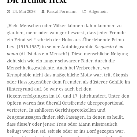
24. Mai 2026
Pascal Permann
Allgemein
„Viele Menschen oder Völker können dahin kommen zu
glauben, mehr oder weniger bewusst, dass jeder Fremde
ein Feind sei.“ schrieb der Holocaust-Überlebende Primo
Levi (1919-1987) in seiner Autobiographie
Se questo è un
uomo
(dt. Ist das ein Mensch?). Diese menschliche Neigung
zieht sich wie ein langer schwarzer Faden durch die
Menschheitsgeschichte. Auch bei Verbrechen, wo
Xenophobie nicht das maßgebliche Motiv war, tritt Skepsis
oder Hass gegenüber dem Fremden als düsterer Gehilfe im
Hintergrund auf. So war es auch bei den
Hexenverfolgungen im 16. und 17. Jahrhundert. Unter den
Opfern waren fast überall Ortsfremde überproportional
vertreten. In zahllosen Gerichtsprotokollen und
Zeugenaussagen finden sich Passagen, in denen es heißt,
dass diese/r oder jene/r Frau oder Mann misstrauisch
beäugt worden sei, seit sie oder er ins Dorf gezogen war.