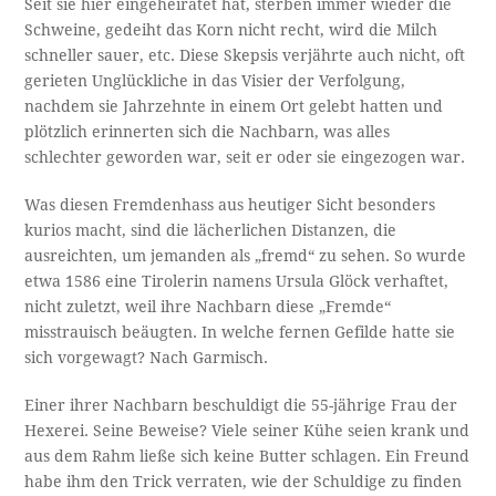
Seit sie hier eingeheiratet hat, sterben immer wieder die
Schweine, gedeiht das Korn nicht recht, wird die Milch
schneller sauer, etc. Diese Skepsis verjährte auch nicht, oft
gerieten Unglückliche in das Visier der Verfolgung,
nachdem sie Jahrzehnte in einem Ort gelebt hatten und
plötzlich erinnerten sich die Nachbarn, was alles
schlechter geworden war, seit er oder sie eingezogen war.
Was diesen Fremdenhass aus heutiger Sicht besonders
kurios macht, sind die lächerlichen Distanzen, die
ausreichten, um jemanden als „fremd“ zu sehen. So wurde
etwa 1586 eine Tirolerin namens Ursula Glöck verhaftet,
nicht zuletzt, weil ihre Nachbarn diese „Fremde“
misstrauisch beäugten. In welche fernen Gefilde hatte sie
sich vorgewagt? Nach Garmisch.
Einer ihrer Nachbarn beschuldigt die 55-jährige Frau der
Hexerei. Seine Beweise? Viele seiner Kühe seien krank und
aus dem Rahm ließe sich keine Butter schlagen. Ein Freund
habe ihm den Trick verraten, wie der Schuldige zu finden