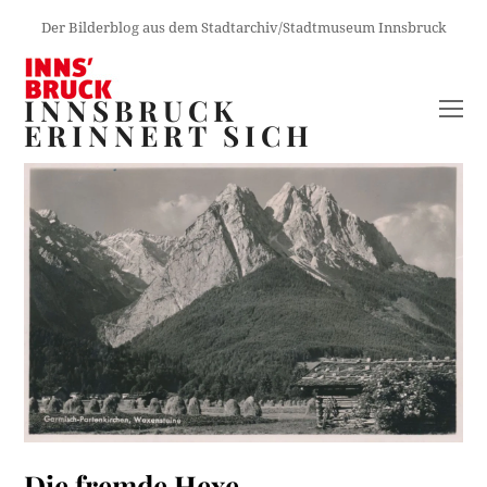
Der Bilderblog aus dem Stadtarchiv/Stadtmuseum Innsbruck
INNSBRUCK
O
ERINNERT SICH
M
M
Die fremde Hexe