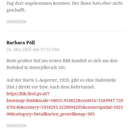
Zug dort angekommen konnten. Der Ibsen hats eher nicht
geschafft.
Antworten
Barbara Pöll
26. Mai 2026 um 17:53 Uhr
Beim großen Hof am ersten Bild handelt es sich um den
Bodnhof in Innerpflersch 181.
Auf der Karte L-Aegerter, 1920, gibt es eine Haltestelle
(Hst.) direkt vor bzw. nach dem Kehrtunnel.
https://hik.tirol.gv.at/?
basemap=bm0&scale=18055.954822&centerx=1269947.720
470146&centery=5934293.3228094205&centerspatial=1021
00&category=Detailkarten_georef&map=383
Antworten