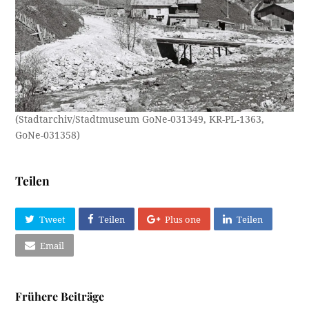
(Stadtarchiv/Stadtmuseum GoNe-031349, KR-PL-1363,
GoNe-031358)
Teilen
Tweet
Teilen
Plus one
Teilen
Email
Frühere Beiträge