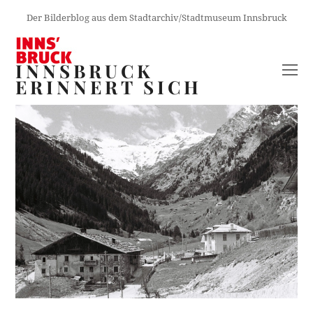
Der Bilderblog aus dem Stadtarchiv/Stadtmuseum Innsbruck
INNSBRUCK
O
ERINNERT SICH
M
M