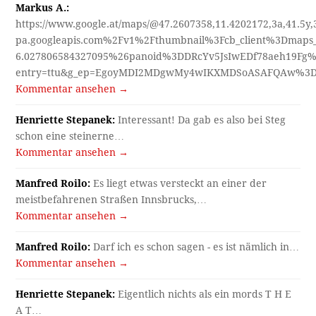
Markus A.:
https://www.google.at/maps/@47.2607358,11.4202172,3a,41.5y
pa.googleapis.com%2Fv1%2Fthumbnail%3Fcb_client%3Dmap
6.027806584327095%26panoid%3DDRcYv5JsIwEDf78aeh19Fg%
entry=ttu&g_ep=EgoyMDI2MDgwMy4wIKXMDSoASAFQAw%3
Kommentar ansehen →
Henriette Stepanek:
Interessant! Da gab es also bei Steg
schon eine steinerne…
Kommentar ansehen →
Manfred Roilo:
Es liegt etwas versteckt an einer der
meistbefahrenen Straßen Innsbrucks,…
Kommentar ansehen →
Manfred Roilo:
Darf ich es schon sagen - es ist nämlich in…
Kommentar ansehen →
Henriette Stepanek:
Eigentlich nichts als ein mords T H E
A T…