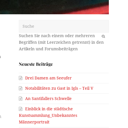
Suche
OK
n
Neueste Beiträge
Drei Damen am Seeufer
Notabilitäten zu Gast in Igls – Teil V
n
An Santifallers Schwelle
Einblick in die städtische
Kunstsammlung_Unbekanntes
n
Männerportrait