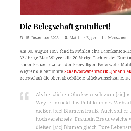
Die Belegschaft gratuliert!
15. Dezember 2023
Matthias Egger
Menschen
Am 30. August 1897 fand in Mühlau eine Fabrikanten-Hoc
32jährige Max Weyrer die 20jährige Tochter des Kunstm
seiner Freizeit u.a. bei der Freiwilligen Feuerwehr M
Weyrer die berühmte
Schafwollwarenfabrik „Johann M
Belegschaft die oben abgebildete Glückwunschkarte. Der
Als herzlichen Glückwunsch zum [sic] 
Weyrer drückt das Publikum des Websal
dießen [sic] Blumenstrauß. Auch soll er 
hochverehrte[s] Fräulein Braut welche wi
dießen [sic] Blumen gleich Eure Lebensta