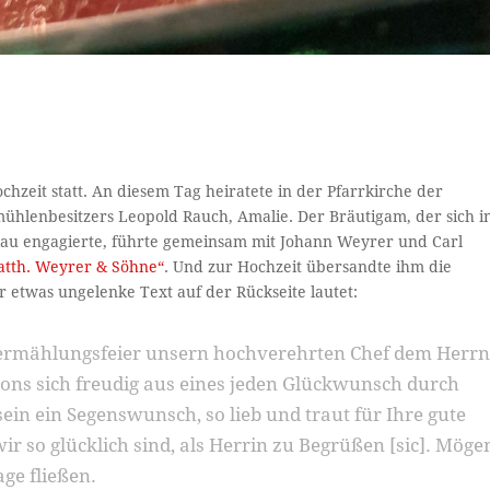
hzeit statt. An diesem Tag heiratete in der Pfarrkirche der
ühlenbesitzers Leopold Rauch, Amalie. Der Bräutigam, der sich i
ühlau engagierte, führte gemeinsam mit Johann Weyrer und Carl
atth. Weyrer & Söhne“
. Und zur Hochzeit übersandte ihm die
 etwas ungelenke Text auf der Rückseite lautet:
Vermählungsfeier unsern hochverehrten Chef dem Herr
ons sich freudig aus eines jeden Glückwunsch durch
sein ein Segenswunsch, so lieb und traut für Ihre gute
r so glücklich sind, als Herrin zu Begrüßen [sic]. Möge
ge fließen.