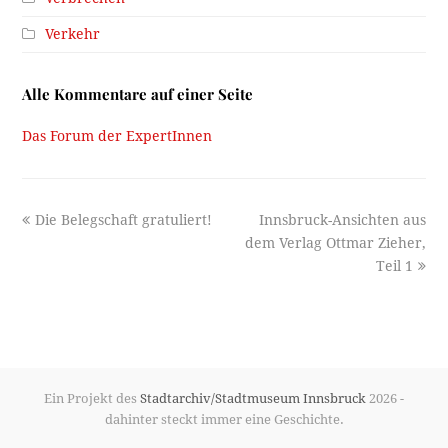
Verkehr
Alle Kommentare auf einer Seite
Das Forum der ExpertInnen
previous
next
Die Belegschaft gratuliert!
Innsbruck-Ansichten aus
post:
post:
dem Verlag Ottmar Zieher,
Teil 1
Ein Projekt des
Stadtarchiv/Stadtmuseum Innsbruck
2026 -
dahinter steckt immer eine Geschichte.