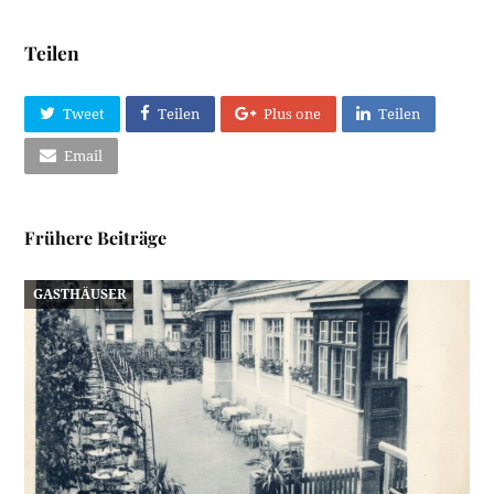
Teilen
Tweet
Teilen
Plus one
Teilen
Email
Frühere Beiträge
GASTHÄUSER