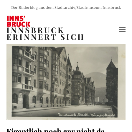
Der Bilderblog aus dem Stadtarchiv/Stadtmuseum Innsbruck
INNSBRUCK
O
ERINNERT SICH
M
M
Eigentlich noch gar nicht da…