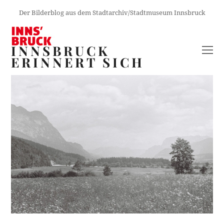
Der Bilderblog aus dem Stadtarchiv/Stadtmuseum Innsbruck
INNSBRUCK
O
ERINNERT SICH
M
M