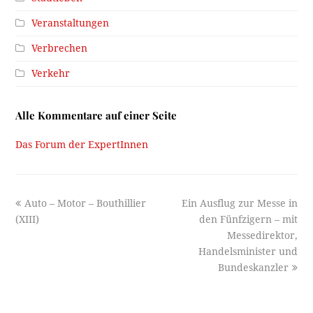
Veranstaltungen
Verbrechen
Verkehr
Alle Kommentare auf einer Seite
Das Forum der ExpertInnen
previous
next
Auto – Motor – Bouthillier
Ein Ausflug zur Messe in
post:
post:
(XIII)
den Fünfzigern – mit
Messedirektor,
Handelsminister und
Bundeskanzler