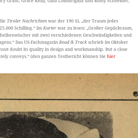
ry Grant, Grace Kelly, Gina Lollobrigida und Romy Schneider,
 die
Tiroler Nachrichten
war der 190 SL „der Traum jedes
25.000 Schilling.“ Im
Kurier
war zu lesen: „Großer Gepäckraum,
Scheibenwischer mit zwei verschiedenen Geschwindigkeiten und
ewagens.“ Das US-Fachmagazin
Road & Track
schrieb im Oktober
hout doubt its quality in design and workmanship. But a close
diately conveys.“ (den ganzen Testbericht können Sie
hier