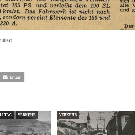
illier)
Email
ALLTAG
VERKEHR
VERKEHR