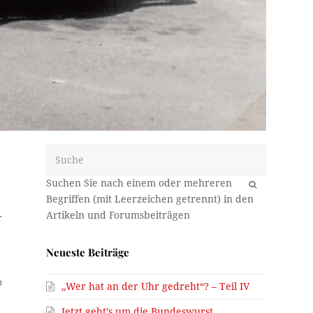
Suche
OK
r
Neueste Beiträge
o
„Wer hat an der Uhr gedreht“? – Teil IV
Jetzt geht’s um die Bundeswurst