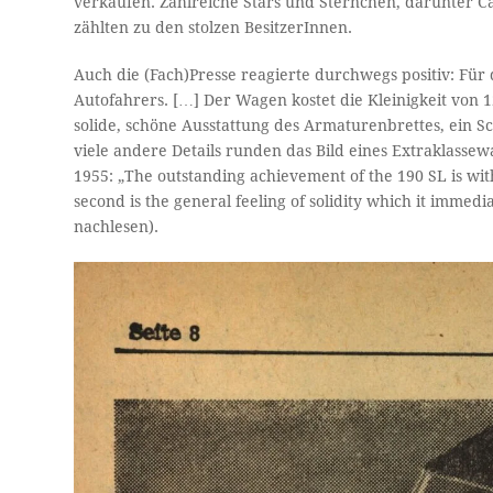
verkaufen. Zahlreiche Stars und Sternchen, darunter Ca
zählten zu den stolzen BesitzerInnen.
Auch die (Fach)Presse reagierte durchwegs positiv: Für
Autofahrers. […] Der Wagen kostet die Kleinigkeit von 1
solide, schöne Ausstattung des Armaturenbrettes, ein 
viele andere Details runden das Bild eines Extraklass
1955: „The outstanding achievement of the 190 SL is wit
second is the general feeling of solidity which it imme
nachlesen).