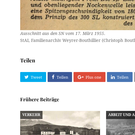
Ausschnitt aus den SN vom 17. März 1955
.
StAI, Familienarchiv Weyrer-Bouthillier (Christoph Bouth
Teilen
Tweet
Teilen
Plus one
Teilen
Frühere Beiträge
VERKEHR
ARBEIT UND 