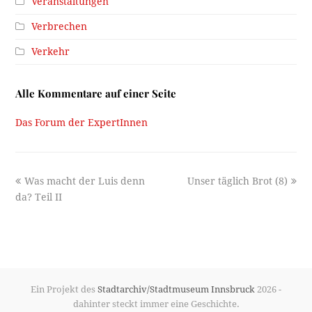
Veranstaltungen
Verbrechen
Verkehr
Alle Kommentare auf einer Seite
Das Forum der ExpertInnen
previous
next
Was macht der Luis denn
Unser täglich Brot (8)
post:
post:
da? Teil II
Ein Projekt des
Stadtarchiv/Stadtmuseum Innsbruck
2026 -
dahinter steckt immer eine Geschichte.