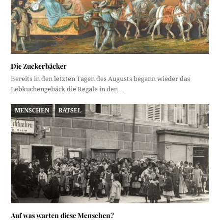
Die Zuckerbäcker
Bereits in den letzten Tagen des Augusts begann wieder das
Lebkuchengebäck die Regale in den…
MENSCHEN
RÄTSEL
Auf was warten diese Menschen?