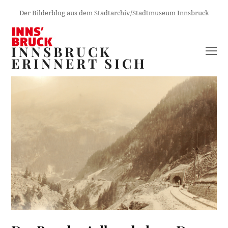
Der Bilderblog aus dem Stadtarchiv/Stadtmuseum Innsbruck
INNSBRUCK
O
ERINNERT SICH
M
M