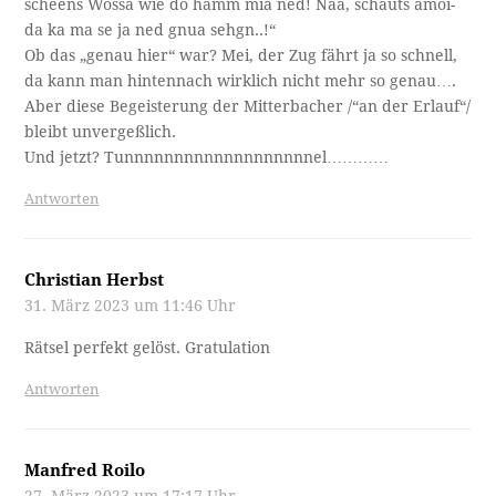
scheens Wossa wie do hamm mia ned! Naa, schauts amoi-
da ka ma se ja ned gnua sehgn..!“
Ob das „genau hier“ war? Mei, der Zug fährt ja so schnell,
da kann man hintennach wirklich nicht mehr so genau….
Aber diese Begeisterung der Mitterbacher /“an der Erlauf“/
bleibt unvergeßlich.
Und jetzt? Tunnnnnnnnnnnnnnnnnnnel…………
Antworten
Christian Herbst
31. März 2023 um 11:46 Uhr
Rätsel perfekt gelöst. Gratulation
Antworten
Manfred Roilo
27. März 2023 um 17:17 Uhr