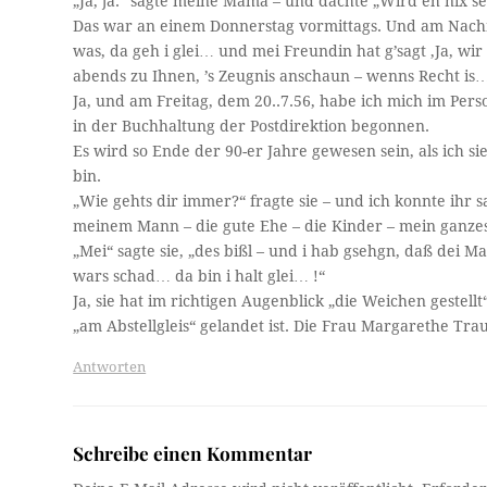
„Ja, ja.“ sagte meine Mama – und dachte „Wird eh nix s
Das war an einem Donnerstag vormittags. Und am Nachm
was, da geh i glei… und mei Freundin hat g’sagt ‚Ja, w
abends zu Ihnen, ’s Zeugnis anschaun – wenns Recht is
Ja, und am Freitag, dem 20..7.56, habe ich mich im Pers
in der Buchhaltung der Postdirektion begonnen.
Es wird so Ende der 90-er Jahre gewesen sein, als ich si
bin.
„Wie gehts dir immer?“ fragte sie – und ich konnte ihr sa
meinem Mann – die gute Ehe – die Kinder – mein ganzes
„Mei“ sagte sie, „des bißl – und i hab gsehgn, daß dei M
wars schad… da bin i halt glei… !“
Ja, sie hat im richtigen Augenblick „die Weichen geste
„am Abstellgleis“ gelandet ist. Die Frau Margarethe Tr
Antworten
Schreibe einen Kommentar