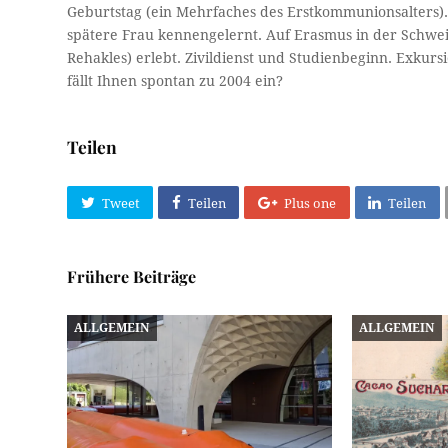
Geburtstag (ein Mehrfaches des Erstkommunionsalters)
spätere Frau kennengelernt. Auf Erasmus in der Schw
Rehakles) erlebt. Zivildienst und Studienbeginn. Exkursi
fällt Ihnen spontan zu 2004 ein?
Teilen
Tweet
Teilen
Plus one
Teilen
Frühere Beiträge
ALLGEMEIN
ALLGEMEIN