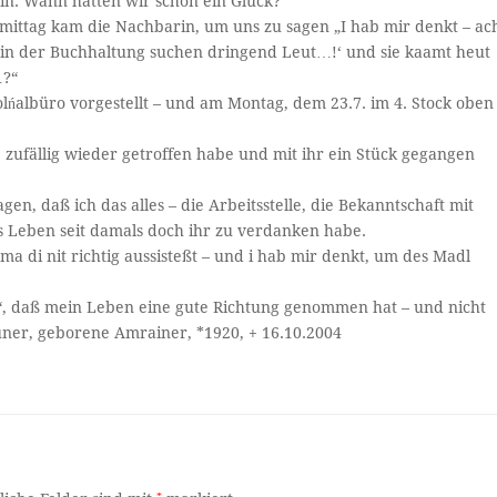
ein. Wann hätten wir schon ein Glück?“
ittag kam die Nachbarin, um uns zu sagen „I hab mir denkt – ac
ir in der Buchhaltung suchen dringend Leut…!‘ und sie kaamt heut
…?“
olńalbüro vorgestellt – und am Montag, dem 23.7. im 4. Stock oben
e zufällig wieder getroffen habe und mit ihr ein Stück gegangen
gen, daß ich das alles – die Arbeitsstelle, die Bekanntschaft mit
 Leben seit damals doch ihr zu verdanken habe.
ama di nit richtig aussisteßt – und i hab mir denkt, um des Madl
llt“, daß mein Leben eine gute Richtung genommen hat – und nicht
auner, geborene Amrainer, *1920, + 16.10.2004
*