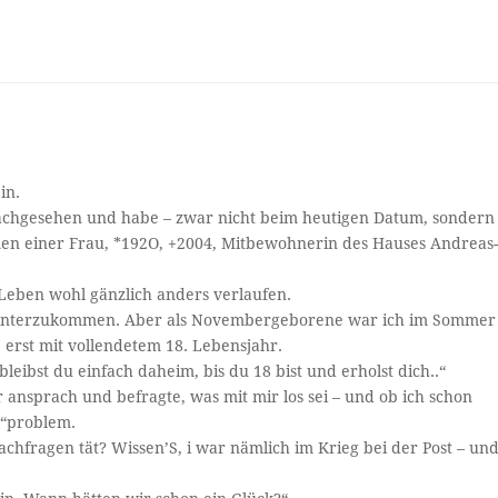
in.
chgesehen und habe – zwar nicht beim heutigen Datum, sondern
n einer Frau, *192O, +2004, Mitbewohnerin des Hauses Andreas
n Leben wohl gänzlich anders verlaufen.
hn unterzukommen. Aber als Novembergeborene war ich im Sommer
erst mit vollendetem 18. Lebensjahr.
leibst du einfach daheim, bis du 18 bist und erholst dich..“
ansprach und befragte, was mit mir los sei – und ob ich schon
s“problem.
achfragen tät? Wissen’S, i war nämlich im Krieg bei der Post – un