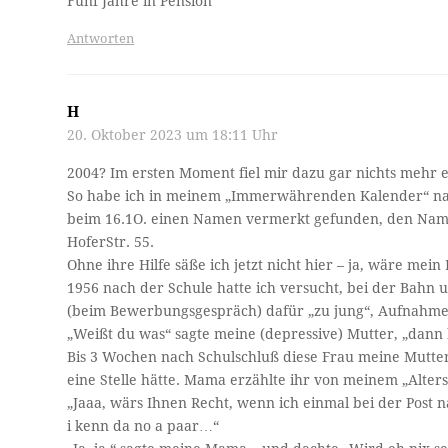
Fünf Jahre in Pension
Antworten
H
20. Oktober 2023 um 18:11 Uhr
2004? Im ersten Moment fiel mir dazu gar nichts mehr e
So habe ich in meinem „Immerwährenden Kalender“ na
beim 16.1O. einen Namen vermerkt gefunden, den Name
HoferStr. 55.
Ohne ihre Hilfe säße ich jetzt nicht hier – ja, wäre mei
1956 nach der Schule hatte ich versucht, bei der Ba
(beim Bewerbungsgespräch) dafür „zu jung“, Aufnahme 
„Weißt du was“ sagte meine (depressive) Mutter, „dann b
Bis 3 Wochen nach Schulschluß diese Frau meine Mutter 
eine Stelle hätte. Mama erzählte ihr von meinem „Alter
„Jaaa, wärs Ihnen Recht, wenn ich einmal bei der Post n
i kenn da no a paar…“