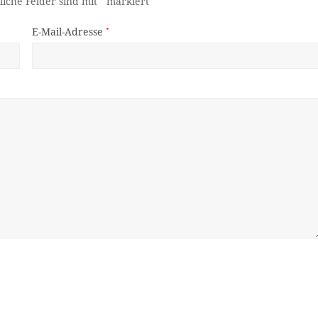
liche Felder sind mit
markiert
E-Mail-Adresse
*