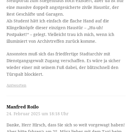
Steinportal zum Stiegenhaus noch existiert, aber da ist nur
eine massive doppelt angstgesicherte zivile Haustür, der
Rest Geschäfte und Garagen.
Als Student hätt ich einfach die flache Hand auf die
Klingelknöpfe dieser einzigen Haustür – „Hu-uh!
Postpaket!“ – gelegt. Vielleicht trau ich mich, wenn ich
illuminiert von Archivtreffen zurück komme.
Ansonsten muß sich das friedfertige Stadtarchiv mit
Dienstgangsgewalt Zugang verschaffen. Es wäre ja sicher
wieder einer mit seinem Fuß dabei, der blitzschnell den
Türspalt blockiert.
Antworten
Manfred Roilo
24. Februar 2025 um 18:18 Uhr
Danke, Herr Hirsch, dass Sie sich so weit vorgewagt haben!
Aber bitte fahren’s am 25. März lieber mit dem Taxi heim –