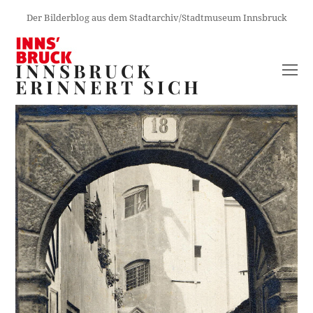
Der Bilderblog aus dem Stadtarchiv/Stadtmuseum Innsbruck
INNSBRUCK
O
ERINNERT SICH
M
M