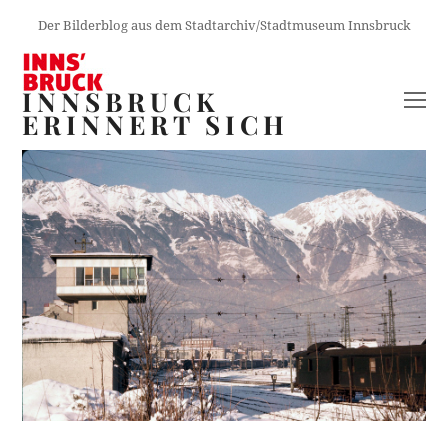
Der Bilderblog aus dem Stadtarchiv/Stadtmuseum Innsbruck
INNSBRUCK
O
ERINNERT SICH
M
M