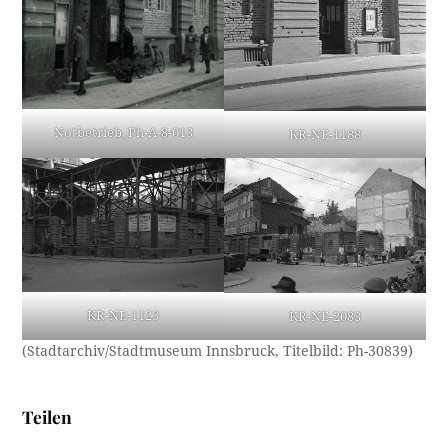
Notbetrieb, Ph-A-8-013
KR-NE-1188
KR-NE-1123
KR-NE-2083
(Stadtarchiv/Stadtmuseum Innsbruck, Titelbild: Ph-30839)
Teilen