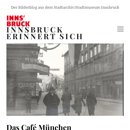
Der Bilderblog aus dem Stadtarchiv/Stadtmuseum Innsbruck
INNSBRUCK
O
ERINNERT SICH
M
M
Das Café München