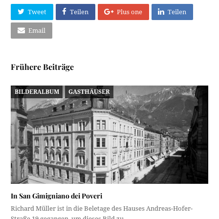
Tweet
Teilen
Plus one
Teilen
Email
Frühere Beiträge
BILDERALBUM
GASTHÄUSER
In San Gimigniano dei Poveri
Richard Müller ist in die Beletage des Hauses Andreas-Hofer-
Straße 19 gegangen, um dieses Bild zu…