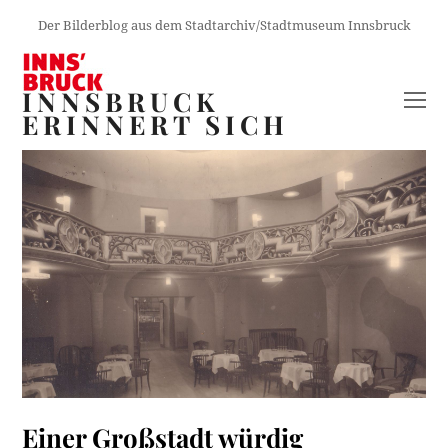
Der Bilderblog aus dem Stadtarchiv/Stadtmuseum Innsbruck
INNSBRUCK
O
ERINNERT SICH
M
M
Einer Großstadt würdig