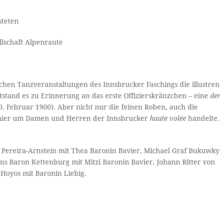
steten
llschaft Alpenraute
chen Tanzveranstaltungen des Innsbrucker Faschings die illustren
stand es zu Erinnerung an das erste Offizierskränzchen – eine
de
. Februar 1900). Aber nicht nur die feinen Roben, auch die
h hier um Damen und Herren der Innsbrucker
haute volée
handelte.
n Pereira-Arnstein mit Thea Baronin Bavier, Michael Graf Bukuwky
 Baron Kettenburg mit Mitzi Baronin Bavier, Johann Ritter von
Hoyos mit Baronin Liebig.