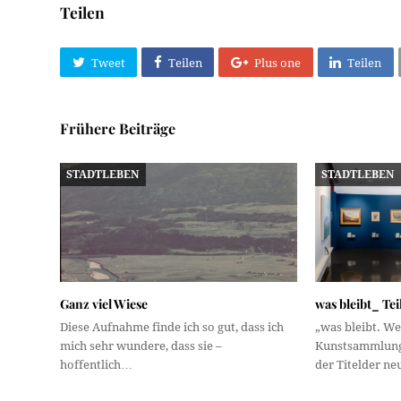
Teilen
Tweet
Teilen
Plus one
Teilen
Frühere Beiträge
STADTLEBEN
STADTLEBEN
Ganz viel Wiese
was bleibt_ Teil
Diese Aufnahme finde ich so gut, dass ich
„was bleibt. We
mich sehr wundere, dass sie –
Kunstsammlung 
hoffentlich…
der Titelder n