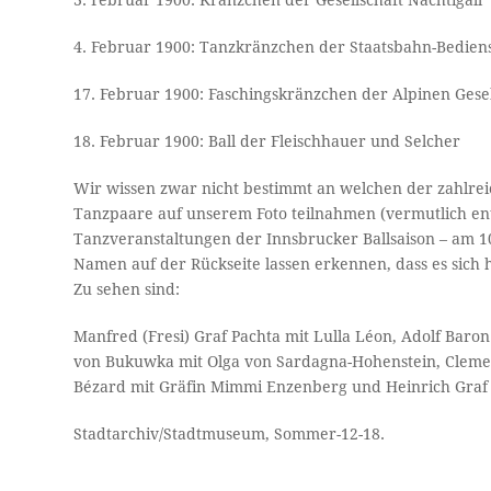
3. Februar 1900: Kränzchen der Gesellschaft Nachtigall
4. Februar 1900: Tanzkränzchen der Staatsbahn-Bedien
17. Februar 1900: Faschingskränzchen der Alpinen Gese
18. Februar 1900: Ball der Fleischhauer und Selcher
Wir wissen zwar nicht bestimmt an welchen der zahlrei
Tanzpaare auf unserem Foto teilnahmen (vermutlich ent
Tanzveranstaltungen der Innsbrucker Ballsaison – am 10
Namen auf der Rückseite lassen erkennen, dass es sic
Zu sehen sind:
Manfred (Fresi) Graf Pachta mit Lulla Léon, Adolf Baro
von Bukuwka mit Olga von Sardagna-Hohenstein, Clemens
Bézard mit Gräfin Mimmi Enzenberg und Heinrich Graf 
Stadtarchiv/Stadtmuseum, Sommer-12-18.