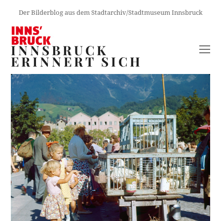
Der Bilderblog aus dem Stadtarchiv/Stadtmuseum Innsbruck
INNSBRUCK
O
ERINNERT SICH
M
M