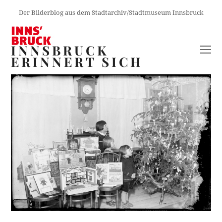
Der Bilderblog aus dem Stadtarchiv/Stadtmuseum Innsbruck
INNSBRUCK
O
ERINNERT SICH
M
M