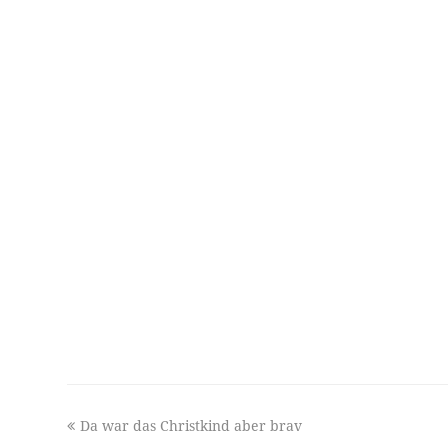
previous
Da war das Christkind aber brav
post: