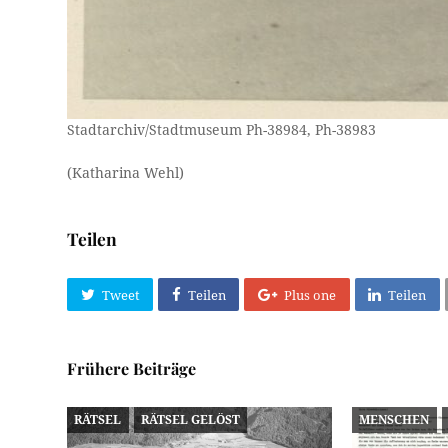
Stadtarchiv/Stadtmuseum Ph-38984, Ph-38983
(Katharina Wehl)
Teilen
Tweet
Teilen
Plus one
Teilen
Frühere Beiträge
RÄTSEL
RÄTSEL GELÖST
MENSCHEN