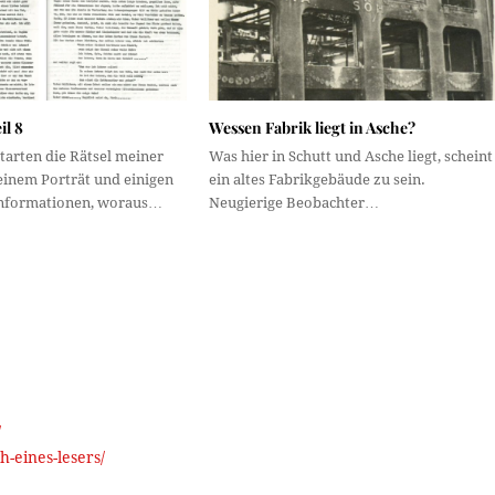
il 8
Wessen Fabrik liegt in Asche?
tarten die Rätsel meiner
Was hier in Schutt und Asche liegt, scheint
 einem Porträt und einigen
ein altes Fabrikgebäude zu sein.
Informationen, woraus…
Neugierige Beobachter…
/
h-eines-lesers/