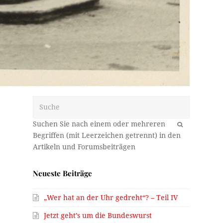
Suche
OK
Neueste Beiträge
„Wer hat an der Uhr gedreht“? – Teil IV
Jetzt geht’s um die Bundeswurst