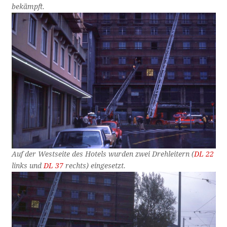
bekämpft.
Auf der Westseite des Hotels wurden zwei Drehleitern (
DL 22
links und
DL 37
rechts) eingesetzt.