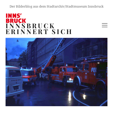
Der Bilderblog aus dem Stadtarchiv/Stadtmuseum Innsbruck
INNSBRUCK
O
ERINNERT SICH
M
M