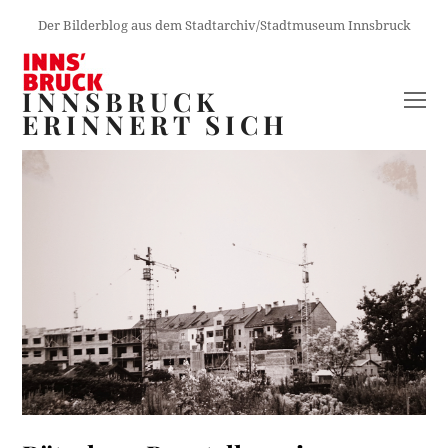
Der Bilderblog aus dem Stadtarchiv/Stadtmuseum Innsbruck
INNSBRUCK
O
ERINNERT SICH
M
M