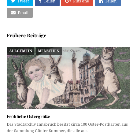
Tweet
Teilen
Plus one
Teilen
Email
Frühere Beiträge
ALLGEMEIN
MENSCHEN
Fröhliche Ostergrüße
Das Stadtarchiv Innsbruck besitzt circa 100 Oster-Postkarten aus
der Sammlung Günter Sommer, die alle aus…