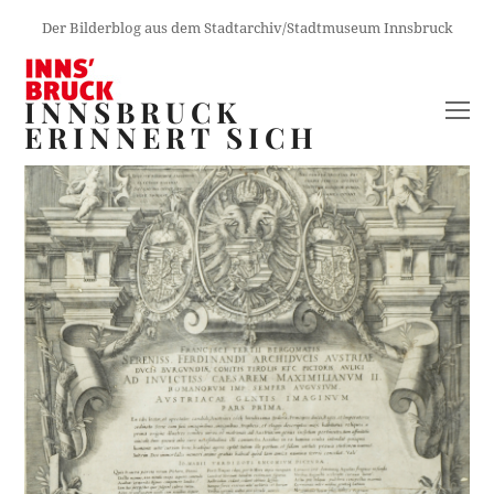
Der Bilderblog aus dem Stadtarchiv/Stadtmuseum Innsbruck
INNSBRUCK
O
ERINNERT SICH
M
M