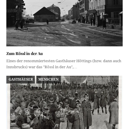
Zum Rössl in der Au
Eines der renommiertesten Gasthäuser Höttings (bzw. dann auch
Innsbrucks) war das "Rössl in der Au",…
GASTHÄUSER
MENSCHEN