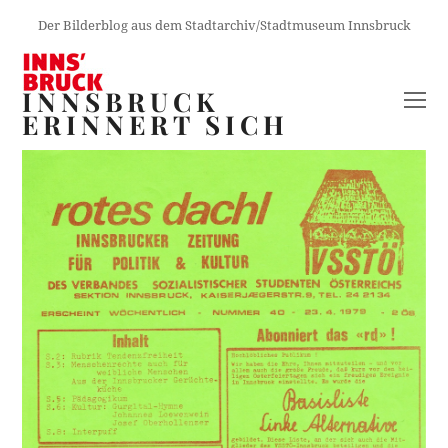
Der Bilderblog aus dem Stadtarchiv/Stadtmuseum Innsbruck
INNSBRUCK
O
ERINNERT SICH
M
M