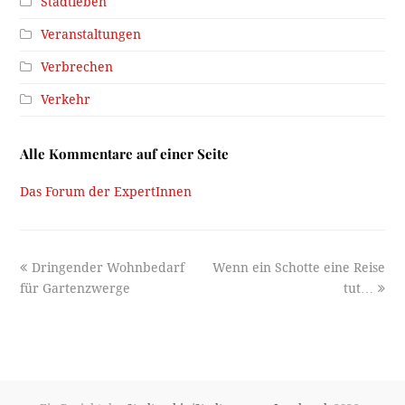
Stadtleben
Veranstaltungen
Verbrechen
Verkehr
Alle Kommentare auf einer Seite
Das Forum der ExpertInnen
previous
next
Dringender Wohnbedarf
Wenn ein Schotte eine Reise
post:
post:
für Gartenzwerge
tut…