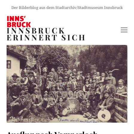
Der Bilderblog aus dem Stadtarchiv/Stadtmuseum Innsbruck
INNSBRUCK
O
ERINNERT SICH
M
M