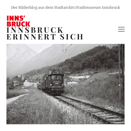
Der Bilderblog aus dem Stadtarchiv/Stadtmuseum Innsbruck
INNSBRUCK
O
ERINNERT SICH
M
M