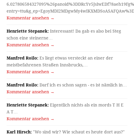
6.027806584327095%26panoid%3DDRcYv5JsIwEDf78aeh19Fg%
entry=ttu&g_ep=EgoyMDI2MDgwMy4wIKXMDSoASAFQAw%3
Kommentar ansehen →
Henriette Stepanek:
Interessant! Da gab es also bei Steg
schon eine steinerne…
Kommentar ansehen →
Manfred Roilo:
Es liegt etwas versteckt an einer der
meistbefahrenen Straßen Innsbrucks,…
Kommentar ansehen →
Manfred Roilo:
Darf ich es schon sagen - es ist nämlich in…
Kommentar ansehen →
Henriette Stepanek:
Eigentlich nichts als ein mords T H E
A T…
Kommentar ansehen →
Karl Hirsch:
"Wo sind wir? Wie schaut es heute dort aus?"