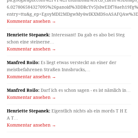
6.027806584327095%26panoid%3DDRcYv5JsIwEDf78aeh19Fg%
entry=ttu&g_ep=EgoyMDI2MDgwMy4wIKXMDSoASAFQAw%3
Kommentar ansehen →
Henriette Stepanek:
Interessant! Da gab es also bei Steg
schon eine steinerne…
Kommentar ansehen →
Manfred Roilo:
Es liegt etwas versteckt an einer der
meistbefahrenen Straßen Innsbrucks,…
Kommentar ansehen →
Manfred Roilo:
Darf ich es schon sagen - es ist nämlich in…
Kommentar ansehen →
Henriette Stepanek:
Eigentlich nichts als ein mords T H E
A T…
Kommentar ansehen →