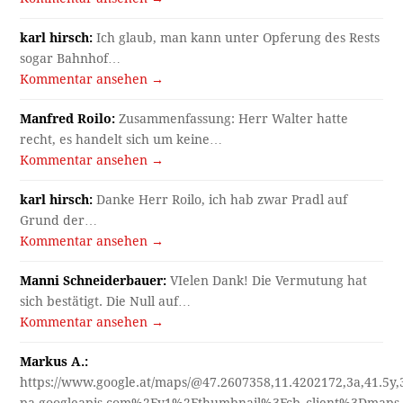
karl hirsch:
Ich glaub, man kann unter Opferung des Rests
sogar Bahnhof…
Kommentar ansehen →
Manfred Roilo:
Zusammenfassung: Herr Walter hatte
recht, es handelt sich um keine…
Kommentar ansehen →
karl hirsch:
Danke Herr Roilo, ich hab zwar Pradl auf
Grund der…
Kommentar ansehen →
Manni Schneiderbauer:
VIelen Dank! Die Vermutung hat
sich bestätigt. Die Null auf…
Kommentar ansehen →
Markus A.:
https://www.google.at/maps/@47.2607358,11.4202172,3a,41.5y
pa.googleapis.com%2Fv1%2Fthumbnail%3Fcb_client%3Dmap