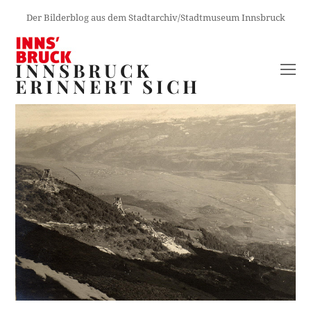
Der Bilderblog aus dem Stadtarchiv/Stadtmuseum Innsbruck
INNSBRUCK
O
ERINNERT SICH
M
M