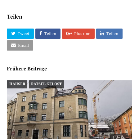
Teilen
Tweet
Teilen
Plus one
Teilen
Email
Frühere Beiträge
HÄUSER
RÄTSEL GELÖST