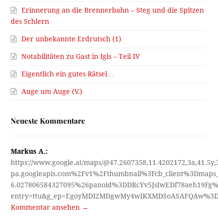
Erinnerung an die Brennerbahn – Steg und die Spitzen
des Schlern
Der unbekannte Erdrutsch (1)
Notabilitäten zu Gast in Igls – Teil IV
Eigentlich ein gutes Rätsel…
Auge um Auge (V.)
Neueste Kommentare
Markus A.:
https://www.google.at/maps/@47.2607358,11.4202172,3a,41.5y
pa.googleapis.com%2Fv1%2Fthumbnail%3Fcb_client%3Dmap
6.027806584327095%26panoid%3DDRcYv5JsIwEDf78aeh19Fg%
entry=ttu&g_ep=EgoyMDI2MDgwMy4wIKXMDSoASAFQAw%3
Kommentar ansehen →