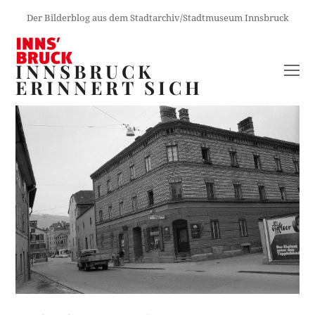
Der Bilderblog aus dem Stadtarchiv/Stadtmuseum Innsbruck
INNSBRUCK
O
ERINNERT SICH
M
M