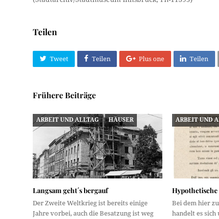
Teilen
Tweet
Teilen
Plus one
Teilen
Frühere Beiträge
ARBEIT UND ALLTAG
HÄUSER
ARBEIT UND 
Langsam geht´s bergauf
Hypothetische
Der Zweite Weltkrieg ist bereits einige
Bei dem hier z
Jahre vorbei, auch die Besatzung ist weg
handelt es sich