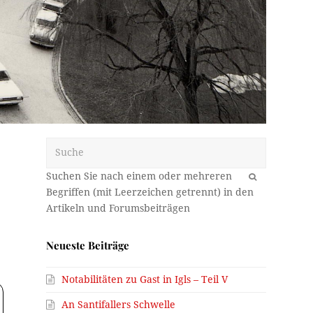
Suche
OK
Neueste Beiträge
Notabilitäten zu Gast in Igls – Teil V
An Santifallers Schwelle