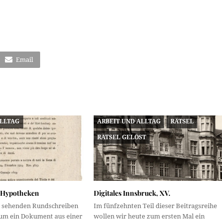
Email
ALLTAG
ARBEIT UND ALLTAG
RÄTSEL
RÄTSEL GELÖST
 Hypotheken
Digitales Innsbruck, XV.
u sehenden Rundschreiben
Im fünfzehnten Teil dieser Beitragsreihe
 um ein Dokument aus einer
wollen wir heute zum ersten Mal ein