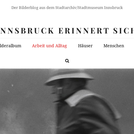
Der Bilderblog aus dem Stadtarchiv/Stadtmuseum Innsbruck
INNSBRUCK ERINNERT SIC
ilderalbum
Arbeit und Alltag
Häuser
Menschen