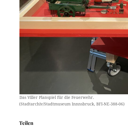
Das Viller Planspiel für die Feuerwehr.
(Stadtarchiv/Stadtmuseum Innnsbruck, BFI-NE-388-06)
Teilen