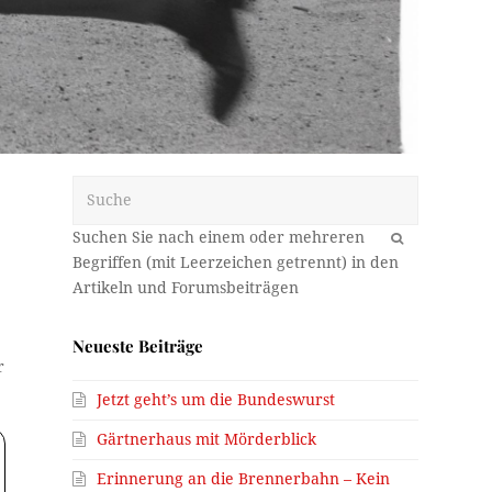
Suche
OK
Neueste Beiträge
r
Jetzt geht’s um die Bundeswurst
Gärtnerhaus mit Mörderblick
Erinnerung an die Brennerbahn – Kein