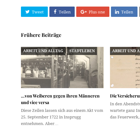
Tweet
Teilen
Plus one
Teilen
Frühere Beiträge
ARBEIT UND ALLTAG
STADTLEBEN
ARBEIT UND 
…von Weiberen gegen ihren Männeren
Die Versicheru
und vice versa
In den Abendst
Diese Zeilen lassen sich aus einem Akt vom
wartete ganz I
25. September 1722 in Insprugg
das Feuerwerk
entnehmen. Aber…