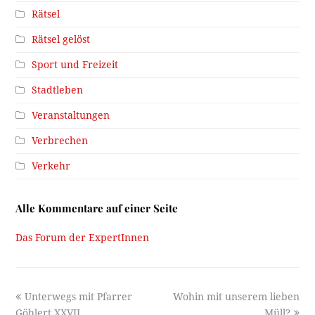
Rätsel
Rätsel gelöst
Sport und Freizeit
Stadtleben
Veranstaltungen
Verbrechen
Verkehr
Alle Kommentare auf einer Seite
Das Forum der ExpertInnen
previous
next
Unterwegs mit Pfarrer
Wohin mit unserem lieben
post:
post:
Göhlert XXVII
Müll?