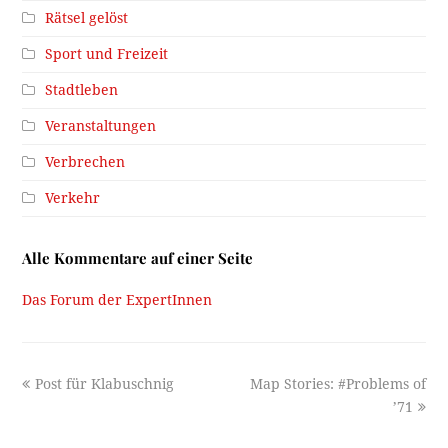
Rätsel gelöst
Sport und Freizeit
Stadtleben
Veranstaltungen
Verbrechen
Verkehr
Alle Kommentare auf einer Seite
Das Forum der ExpertInnen
previous
next
Post für Klabuschnig
Map Stories: #Problems of
post:
post:
’71