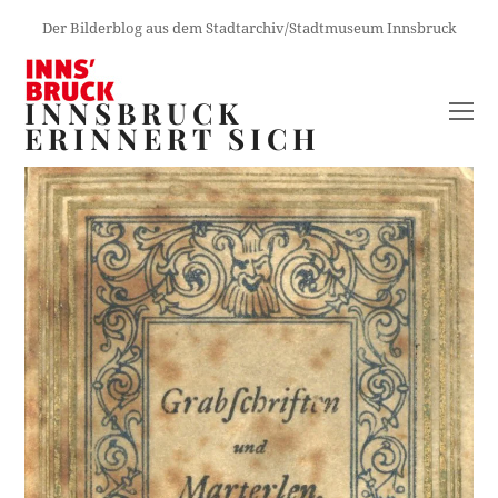
Der Bilderblog aus dem Stadtarchiv/Stadtmuseum Innsbruck
INNSBRUCK
O
ERINNERT SICH
M
M