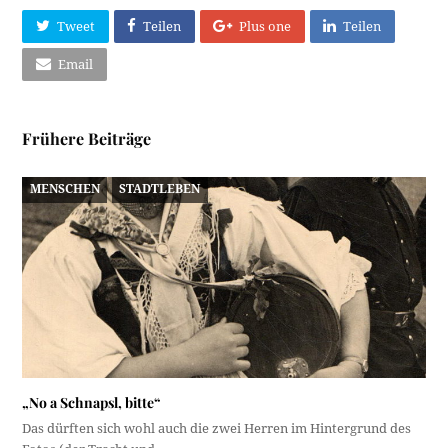
Tweet
Teilen
Plus one
Teilen
Email
Frühere Beiträge
MENSCHEN
STADTLEBEN
„No a Schnapsl, bitte“
Das dürften sich wohl auch die zwei Herren im Hintergrund des