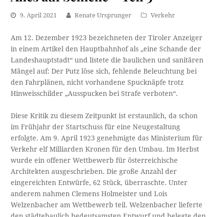
9. April 2021
Renate Ursprunger
Verkehr
Am 12. Dezember 1923 bezeichneten der Tiroler Anzeiger
in einem Artikel den Hauptbahnhof als „eine Schande der
Landeshauptstadt“ und listete die baulichen und sanitären
Mängel auf: Der Putz löse sich, fehlende Beleuchtung bei
den Fahrplänen, nicht vorhandene Spucknäpfe trotz
Hinweisschilder „Ausspucken bei Strafe verboten“.
Diese Kritik zu diesem Zeitpunkt ist erstaunlich, da schon
im Frühjahr der Startschuss für eine Neugestaltung
erfolgte. Am 9. April 1923 genehmigte das Ministerium für
Verkehr elf Milliarden Kronen für den Umbau. Im Herbst
wurde ein offener Wettbewerb für österreichische
Architekten ausgeschrieben. Die große Anzahl der
eingereichten Entwürfe, 62 Stück, überraschte. Unter
anderem nahmen Clemens Holmeister und Lois
Welzenbacher am Wettbewerb teil. Welzenbacher lieferte
den städtebaulich bedeutsamsten Entwurf und belegte den