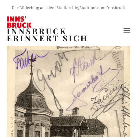
Der Bilderblog aus dem Stadtarchiv/Stadtmuseum Innsbruck
INNSBRUCK
O
ERINNERT SICH
M
M