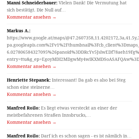
Manni Schneiderbauer:
VIelen Dank! Die Vermutung hat
sich bestätigt. Die Null auf…
Kommentar ansehen →
Markus A.:
https://www.google.at/maps/@47.2607358,11.4202172,3a,41.5y
pa.googleapis.com%2Fv1%2Fthumbnail%3Fcb_client%3Dmap
6.027806584327095%26panoid%3DDRcYv5JsIwEDf78aeh19Fg%
entry=ttu&g_ep=EgoyMDI2MDgwMy4wIKXMDSoASAFQAw%3
Kommentar ansehen →
Henriette Stepanek:
Interessant! Da gab es also bei Steg
schon eine steinerne…
Kommentar ansehen →
Manfred Roilo:
Es liegt etwas versteckt an einer der
meistbefahrenen Straßen Innsbrucks,…
Kommentar ansehen →
Manfred Roilo:
Darf ich es schon sagen - es ist nämlich in…