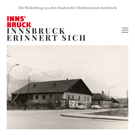
Der Bilderblog aus dem Stadtarchiv/Stadtmuseum Innsbruck
INNSBRUCK
O
ERINNERT SICH
Mo
M