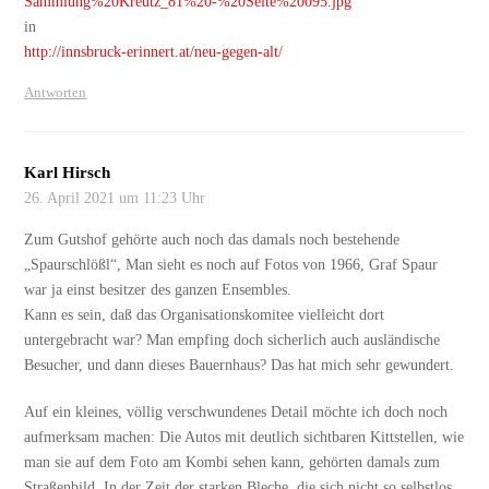
Sammlung%20Kreutz_81%20-%20Seite%20095.jpg
in
http://innsbruck-erinnert.at/neu-gegen-alt/
Antworten
Karl Hirsch
26. April 2021 um 11:23 Uhr
Zum Gutshof gehörte auch noch das damals noch bestehende
„Spaurschlößl“, Man sieht es noch auf Fotos von 1966, Graf Spaur
war ja einst besitzer des ganzen Ensembles.
Kann es sein, daß das Organisationskomitee vielleicht dort
untergebracht war? Man empfing doch sicherlich auch ausländische
Besucher, und dann dieses Bauernhaus? Das hat mich sehr gewundert.
Auf ein kleines, völlig verschwundenes Detail möchte ich doch noch
aufmerksam machen: Die Autos mit deutlich sichtbaren Kittstellen, wie
man sie auf dem Foto am Kombi sehen kann, gehörten damals zum
Straßenbild. In der Zeit der starken Bleche, die sich nicht so selbstlos