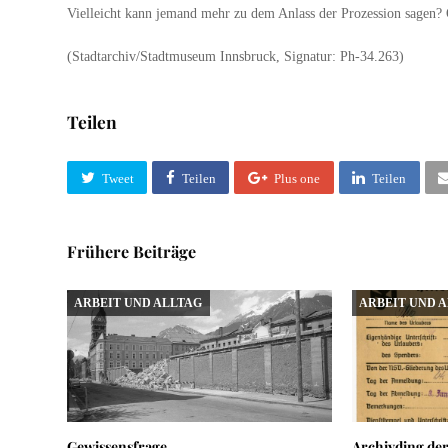
Vielleicht kann jemand mehr zu dem Anlass der Prozession sagen?
(Stadtarchiv/Stadtmuseum Innsbruck, Signatur: Ph-34.263)
Teilen
Tweet
Teilen
Plus one
Teilen
Frühere Beiträge
ARBEIT UND ALLTAG
ARBEIT UND 
Gewissensfrage
Archivding der