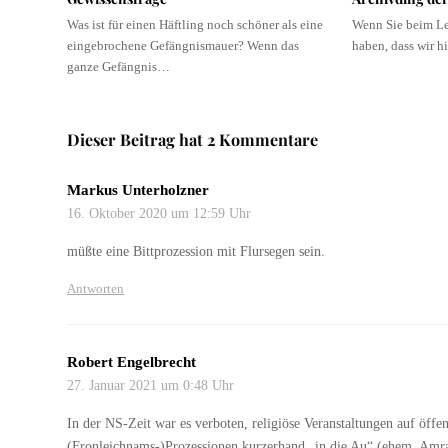
Was ist für einen Häftling noch schöner als eine
Wenn Sie beim Le
eingebrochene Gefängnismauer? Wenn das
haben, dass wir h
ganze Gefängnis…
Dieser Beitrag hat 2 Kommentare
Markus Unterholzner
16. Oktober 2020 um 12:59 Uhr
müßte eine Bittprozession mit Flursegen sein.
Antworten
Robert Engelbrecht
27. Januar 2021 um 0:48 Uhr
In der NS-Zeit war es verboten, religiöse Veranstaltungen auf öffen
(Fronleichnams-)Prozessionen kurzerhand „in die Au“ (ehem. Amrase