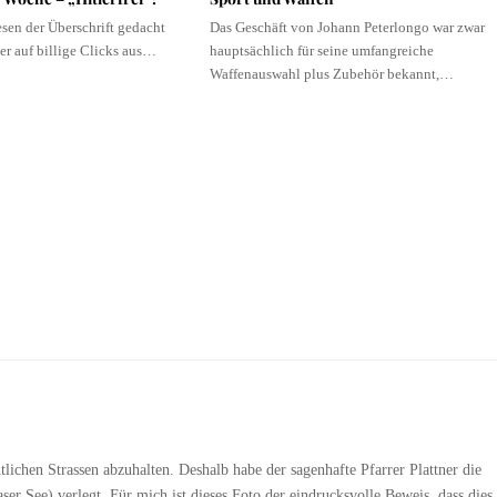
sen der Überschrift gedacht
Das Geschäft von Johann Peterlongo war zwar
ier auf billige Clicks aus…
hauptsächlich für seine umfangreiche
Waffenauswahl plus Zubehör bekannt,…
tlichen Strassen abzuhalten. Deshalb habe der sagenhafte Pfarrer Plattner die
r See) verlegt. Für mich ist dieses Foto der eindrucksvolle Beweis, dass dies