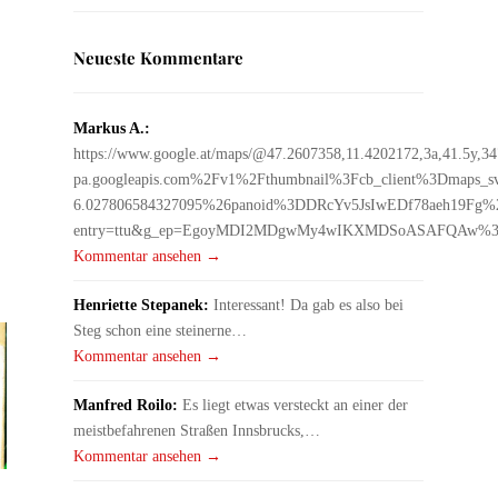
Neueste Kommentare
Markus A.:
https://www.google.at/maps/@47.2607358,11.4202172,3a,41.5y,
pa.googleapis.com%2Fv1%2Fthumbnail%3Fcb_client%3Dmaps
6.027806584327095%26panoid%3DDRcYv5JsIwEDf78aeh19Fg%2
entry=ttu&g_ep=EgoyMDI2MDgwMy4wIKXMDSoASAFQAw%
Kommentar ansehen →
Henriette Stepanek:
Interessant! Da gab es also bei
Steg schon eine steinerne…
Kommentar ansehen →
Manfred Roilo:
Es liegt etwas versteckt an einer der
meistbefahrenen Straßen Innsbrucks,…
Kommentar ansehen →