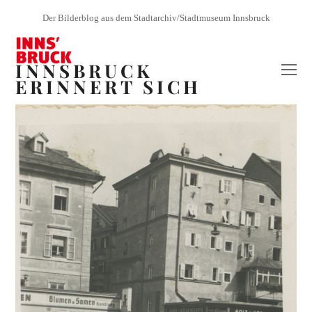
Der Bilderblog aus dem Stadtarchiv/Stadtmuseum Innsbruck
INNSBRUCK
O
ERINNERT SICH
Mo
M