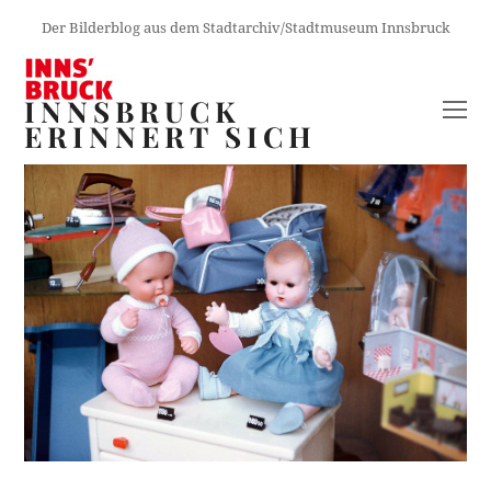
Der Bilderblog aus dem Stadtarchiv/Stadtmuseum Innsbruck
INNSBRUCK
O
ERINNERT SICH
M
M