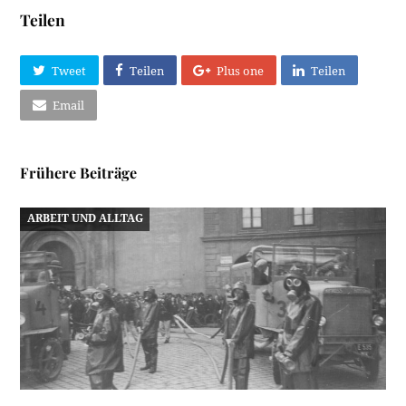
Teilen
Tweet
Teilen
Plus one
Teilen
Email
Frühere Beiträge
ARBEIT UND ALLTAG