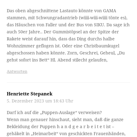
Das oben abgeschnittene Lastauto könnte von GAMA
stammen, mit Schwungradantrieb (wiiii-wiii-wiiii tönte es),
das Häuschen von Faller und der Bus von SIKU. Da sage ich
auch 50er Jahre.. Der Gummistöpsel an der Spitze der
Rakete weist darauf hin, dass das Ding durchs halbe
Wohnzimmer geflogen ist. Oder eine Christbaumkugel
abgeschossen haben könnte. Zorn, Geschrei, Geheul, „Du
gehst sofort ins Bett“ Hl. Abend stilecht gelaufen,
Antworten
Henriette Stepanek
5. Dezember 2023 um 18:43 Uhr
Darf ich auf die „Puppen-Auslage“ verweisen?
Wenn man genauer hinschaut, sieht man, daß die ganze
Bekleidung der Puppen h a n d g e a r b e i t e t ist –
gehäkelt in „Heimarbeit“ von geschickten Frauenhänden,