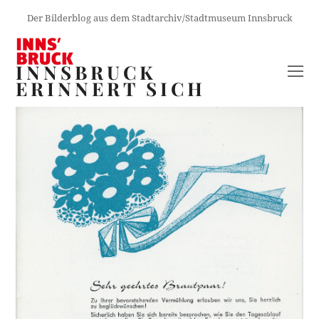
Der Bilderblog aus dem Stadtarchiv/Stadtmuseum Innsbruck
INNSBRUCK
O
ERINNERT SICH
M
M