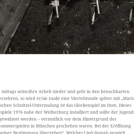
r mittags seine/ihre Arbeit nieder und geht in den benachbarten
rzehren, so wird er/sie exakt eine Viertelstunde später mit „Mari
ischen Schnitzel-Untermalung ist das Glockenspiel im Dom. Dieses
piele 1976 nahe der Weiherburg installiert und sollte der Jugend
“ gewidmet werden – vermutlich vor dem Hintergrund der
n Sommerspielen in München geschehen waren. Bei der Eröffnung
„seiner Bestimmung übergeben“. Welches Lied damals gespielt