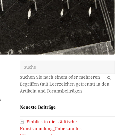
Suche
OK
a
Neueste Beiträge
Einblick in die städtische
Kunstsammlung_Unbekanntes