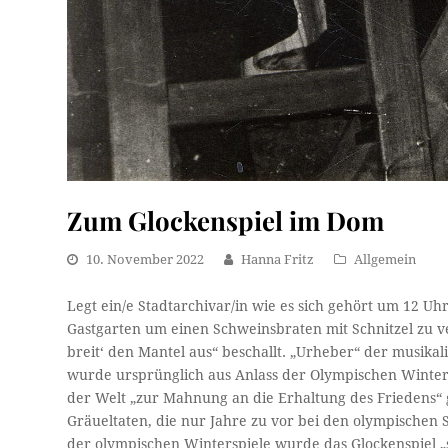
Zum Glockenspiel im Dom
10. November 2022
Hanna Fritz
Allgemein
Legt ein/e Stadtarchivar/in wie es sich gehört um 12 Uh
Gastgarten um einen Schweinsbraten mit Schnitzel zu ve
breit‘ den Mantel aus“ beschallt. „Urheber“ der musikal
wurde ursprünglich aus Anlass der Olympischen Winters
der Welt „zur Mahnung an die Erhaltung des Friedens
Gräueltaten, die nur Jahre zu vor bei den olympische
der olympischen Winterspiele wurde das Glockenspiel 