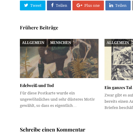
Tweet
Teilen
Plus one
Teilen
Frühere Beiträge
ALLGEMEIN
MENSCHEN
ALLGEMEIN
Edelweiß und Tod
Ein ganzes Tal
Für diese Postkarte wurde ein
Zwar gibt es au
ungewöhnliches und sehr düsteres Motiv
bereits einen Ar
gewählt, so dass es eigentlich…
Briefen beschäf
Schreibe einen Kommentar