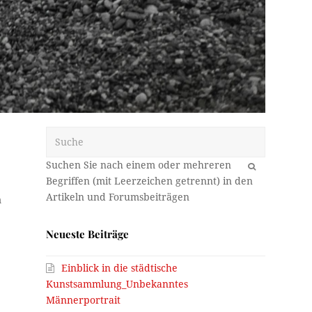
Suche
OK
m
Neueste Beiträge
Einblick in die städtische
Kunstsammlung_Unbekanntes
Männerportrait