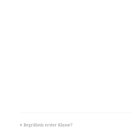
previous
Begräbnis erster Klasse?
post: