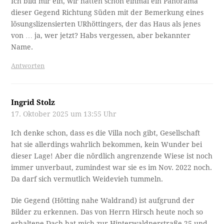
Ich bild mir ein, wir hatten schon einmal ein Panorama
dieser Gegend Richtung Süden mit der Bemerkung eines
lösungslizensierten URhöttingers, der das Haus als jenes
von … ja, wer jetzt? Habs vergessen, aber bekannter
Name.
Antworten
Ingrid Stolz
17. Oktober 2025 um 13:55 Uhr
Ich denke schon, dass es die Villa noch gibt, Gesellschaft
hat sie allerdings wahrlich bekommen, kein Wunder bei
dieser Lage! Aber die nördlich angrenzende Wiese ist noch
immer unverbaut, zumindest war sie es im Nov. 2022 noch.
Da darf sich vermutlich Weidevieh tummeln.
Die Gegend (Hötting nahe Waldrand) ist aufgrund der
Bilder zu erkennen. Das von Herrn Hirsch heute noch so
erhaltene Dach hat mich zur Hinterwaldnerstraße 25 und