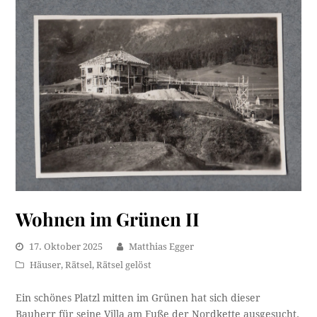
Wohnen im Grünen II
17. Oktober 2025
Matthias Egger
Häuser
,
Rätsel
,
Rätsel gelöst
Ein schönes Platzl mitten im Grünen hat sich dieser
Bauherr für seine Villa am Fuße der Nordkette ausgesucht.