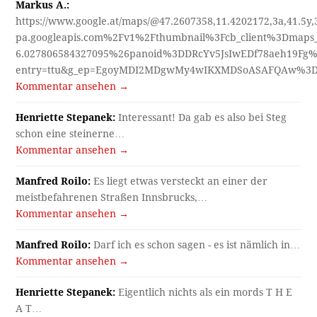
Markus A.:
https://www.google.at/maps/@47.2607358,11.4202172,3a,41.5y
pa.googleapis.com%2Fv1%2Fthumbnail%3Fcb_client%3Dmap
6.027806584327095%26panoid%3DDRcYv5JsIwEDf78aeh19Fg%
entry=ttu&g_ep=EgoyMDI2MDgwMy4wIKXMDSoASAFQAw%3
Kommentar ansehen →
Henriette Stepanek:
Interessant! Da gab es also bei Steg
schon eine steinerne…
Kommentar ansehen →
Manfred Roilo:
Es liegt etwas versteckt an einer der
meistbefahrenen Straßen Innsbrucks,…
Kommentar ansehen →
Manfred Roilo:
Darf ich es schon sagen - es ist nämlich in…
Kommentar ansehen →
Henriette Stepanek:
Eigentlich nichts als ein mords T H E
A T…