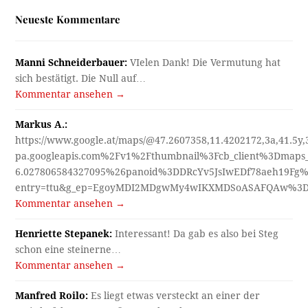
Neueste Kommentare
Manni Schneiderbauer:
VIelen Dank! Die Vermutung hat
sich bestätigt. Die Null auf…
Kommentar ansehen →
Markus A.:
https://www.google.at/maps/@47.2607358,11.4202172,3a,41.5y
pa.googleapis.com%2Fv1%2Fthumbnail%3Fcb_client%3Dmap
6.027806584327095%26panoid%3DDRcYv5JsIwEDf78aeh19Fg%
entry=ttu&g_ep=EgoyMDI2MDgwMy4wIKXMDSoASAFQAw%3
Kommentar ansehen →
Henriette Stepanek:
Interessant! Da gab es also bei Steg
schon eine steinerne…
Kommentar ansehen →
Manfred Roilo:
Es liegt etwas versteckt an einer der