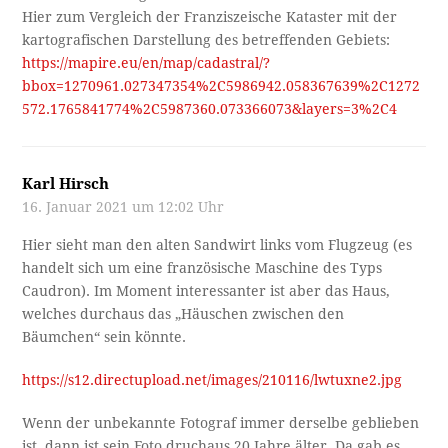
Hier zum Vergleich der Franziszeische Kataster mit der
kartografischen Darstellung des betreffenden Gebiets:
https://mapire.eu/en/map/cadastral/?
bbox=1270961.027347354%2C5986942.058367639%2C1272
572.1765841774%2C5987360.073366073&layers=3%2C4
Karl Hirsch
16. Januar 2021 um 12:02 Uhr
Hier sieht man den alten Sandwirt links vom Flugzeug (es
handelt sich um eine französische Maschine des Typs
Caudron). Im Moment interessanter ist aber das Haus,
welches durchaus das „Häuschen zwischen den
Bäumchen“ sein könnte.
https://s12.directupload.net/images/210116/lwtuxne2.jpg
Wenn der unbekannte Fotograf immer derselbe geblieben
ist, dann ist sein Foto druchaus 20 Jahre älter. Da gab es