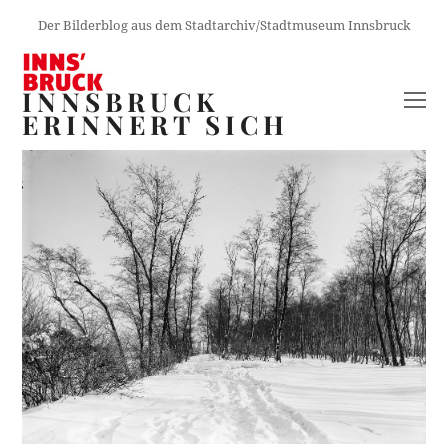
Der Bilderblog aus dem Stadtarchiv/Stadtmuseum Innsbruck
INNSBRUCK
O
ERINNERT SICH
M
M