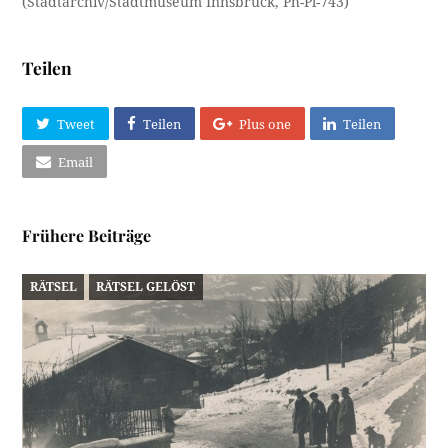
(Stadtarchiv/Stadtmuseum Innsbruck, Ph-Pl-743)
Teilen
Tweet
Teilen
Plus one
Teilen
Email
Frühere Beiträge
RÄTSEL
RÄTSEL GELÖST