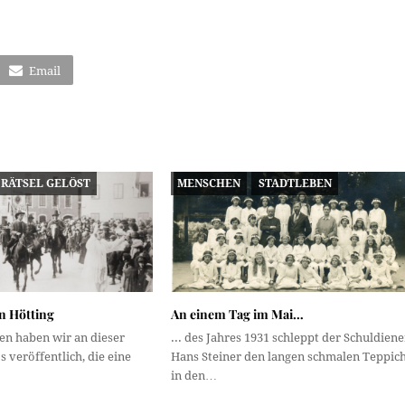
Email
RÄTSEL GELÖST
MENSCHEN
STADTLEBEN
n Hötting
An einem Tag im Mai…
en haben wir an dieser
... des Jahres 1931 schleppt der Schuldiene
s veröffentlich, die eine
Hans Steiner den langen schmalen Teppic
in den…