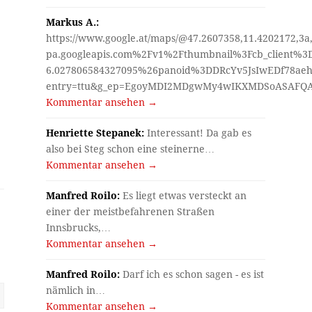
Markus A.:
https://www.google.at/maps/@47.2607358,11.4202172,3a
pa.googleapis.com%2Fv1%2Fthumbnail%3Fcb_client%
6.027806584327095%26panoid%3DDRcYv5JsIwEDf78aeh
entry=ttu&g_ep=EgoyMDI2MDgwMy4wIKXMDSoASAF
Kommentar ansehen →
Henriette Stepanek:
Interessant! Da gab es
also bei Steg schon eine steinerne…
Kommentar ansehen →
Manfred Roilo:
Es liegt etwas versteckt an
einer der meistbefahrenen Straßen
Innsbrucks,…
Kommentar ansehen →
Manfred Roilo:
Darf ich es schon sagen - es ist
nämlich in…
Kommentar ansehen →