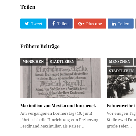
Teilen
Tweet
Teilen
Plus one
Teilen
Frühere Beiträge
MENSCHEN
STADTLEBEN
MENSCHEN
STADTLEBEN
Maximilian von Mexiko und Innsbruck
Fahnenweihe i
Am vergangenen Donnerstag (19. Juni)
Vor einigen Tag
jährte sich die Hinrichtung von Erzherzog
Stelle zwei Foto
Ferdinand Maximilian als Kaiser…
große Feier…