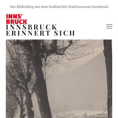
Der Bilderblog aus dem Stadtarchiv/Stadtmuseum Innsbruck
INNSBRUCK
O
ERINNERT SICH
M
M