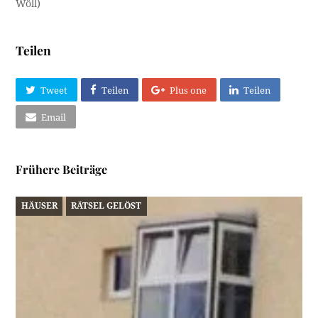
Wöll)
Teilen
Tweet
Teilen
Plus one
Teilen
Email
Frühere Beiträge
HÄUSER
RÄTSEL GELÖST