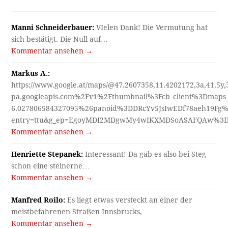
Manni Schneiderbauer:
VIelen Dank! Die Vermutung hat
sich bestätigt. Die Null auf…
Kommentar ansehen →
Markus A.:
https://www.google.at/maps/@47.2607358,11.4202172,3a,41.5y
pa.googleapis.com%2Fv1%2Fthumbnail%3Fcb_client%3Dmap
6.027806584327095%26panoid%3DDRcYv5JsIwEDf78aeh19Fg%
entry=ttu&g_ep=EgoyMDI2MDgwMy4wIKXMDSoASAFQAw%3
Kommentar ansehen →
Henriette Stepanek:
Interessant! Da gab es also bei Steg
schon eine steinerne…
Kommentar ansehen →
Manfred Roilo:
Es liegt etwas versteckt an einer der
meistbefahrenen Straßen Innsbrucks,…
Kommentar ansehen →