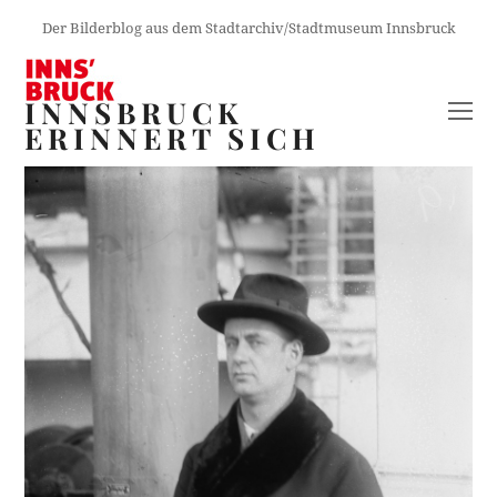
Der Bilderblog aus dem Stadtarchiv/Stadtmuseum Innsbruck
INNSBRUCK
O
ERINNERT SICH
M
M