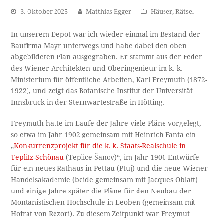
3. Oktober 2025
Matthias Egger
Häuser
,
Rätsel
In unserem Depot war ich wieder einmal im Bestand der
Baufirma Mayr unterwegs und habe dabei den oben
abgebildeten Plan ausgegraben. Er stammt aus der Feder
des Wiener Architekten und Oberingenieur im k. k.
Ministerium für öffentliche Arbeiten, Karl Freymuth (1872-
1922), und zeigt das Botanische Institut der Universität
Innsbruck in der Sternwartestraße in Hötting.
Freymuth hatte im Laufe der Jahre viele Pläne vorgelegt,
so etwa im Jahr 1902 gemeinsam mit Heinrich Fanta ein
„
Konkurrenzprojekt für die k. k. Staats-Realschule in
Teplitz-Schönau
(Teplice-Šanov)“, im Jahr 1906 Entwürfe
für ein neues Rathaus in Pettau (Ptuj) und die neue Wiener
Handelsakademie (beide gemeinsam mit Jacques Oblatt)
und einige Jahre später die Pläne für den Neubau der
Montanistischen Hochschule in Leoben (gemeinsam mit
Hofrat von Rezori). Zu diesem Zeitpunkt war Freymut