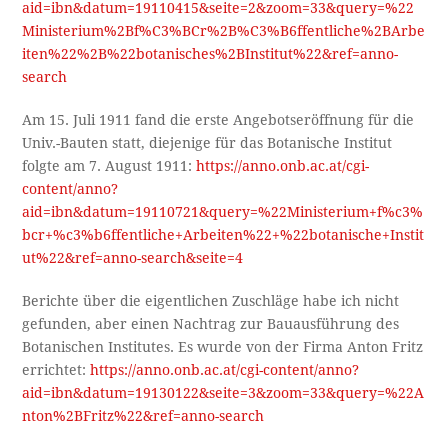
aid=ibn&datum=19110415&seite=2&zoom=33&query=%22
Ministerium%2Bf%C3%BCr%2B%C3%B6ffentliche%2BArbe
iten%22%2B%22botanisches%2BInstitut%22&ref=anno-
search
Am 15. Juli 1911 fand die erste Angebotseröffnung für die
Univ.-Bauten statt, diejenige für das Botanische Institut
folgte am 7. August 1911:
https://anno.onb.ac.at/cgi-
content/anno?
aid=ibn&datum=19110721&query=%22Ministerium+f%c3%
bcr+%c3%b6ffentliche+Arbeiten%22+%22botanische+Instit
ut%22&ref=anno-search&seite=4
Berichte über die eigentlichen Zuschläge habe ich nicht
gefunden, aber einen Nachtrag zur Bauausführung des
Botanischen Institutes. Es wurde von der Firma Anton Fritz
errichtet:
https://anno.onb.ac.at/cgi-content/anno?
aid=ibn&datum=19130122&seite=3&zoom=33&query=%22A
nton%2BFritz%22&ref=anno-search