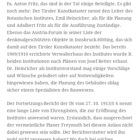
Fa. Anton Fritz, das sind in der Tat einige Beteiligte. Es gibt
noch mehr: Der Tiroler Kunstkataster nennt den Leiter des
Botanischen Institutes, Emil Heinricher, als für die Planung
und Adalbert Fritz als für die Ausführung Zuständige.
Ebenso das Austria-Forum in seiner Liste der
denkmalgeschützten Objekte in Innsbruck-Hötting, das sich
damit auf den Tiroler Kunstkataster bezieht. Das bereits
1909/1910 errichtete Verwalterhaus des Institutes wurde lt.
beiden Institutionen nach Plänen von Josef Retter erbaut.
Dr. Heinricher als Institutsvorstand mag einige Vorschläge
und Wünsche geäußert oder auf Notwendigkeiten
hingewiesen haben, die Planung des Gebäudes oblag
sicher einem Spezialisten des Bauwesens.
Der Fortsetzungs-Bericht der IN vom 27. 10. 1913/S 6 nennt
eine lange Liste von Ehrengästen, die zur Eröffnung des
Institutes anwesend waren. Erstaunlich, dass ausgerechnet
der vermeintliche Planer Freymuth bei diesem Anlass nicht
dabei gewesen sein sollte. Der Berichterstatter wird ihn
wohl nicht vergessen haben? Wo doch bei solchen