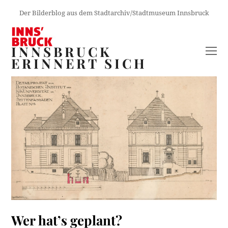
Der Bilderblog aus dem Stadtarchiv/Stadtmuseum Innsbruck
INNSBRUCK
O
ERINNERT SICH
M
M
Wer hat’s geplant?