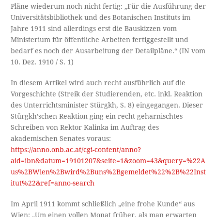
Pläne wiederum noch nicht fertig: „Für die Ausführung der
Universitätsbibliothek und des Botanischen Instituts im
Jahre 1911 sind allerdings erst die Bauskizzen vom
Ministerium für öffentliche Arbeiten fertiggestellt und
bedarf es noch der Ausarbeitung der Detailpläne.“ (IN vom
10. Dez. 1910 / S. 1)
In diesem Artikel wird auch recht ausführlich auf die
Vorgeschichte (Streik der Studierenden, etc. inkl. Reaktion
des Unterrichtsminister Stürgkh, S. 8) eingegangen. Dieser
Stürgkh’schen Reaktion ging ein recht geharnischtes
Schreiben von Rektor Kalinka im Auftrag des
akademischen Senates voraus:
https://anno.onb.ac.at/cgi-content/anno?
aid=ibn&datum=19101207&seite=1&zoom=43&query=%22A
us%2BWien%2Bwird%2Buns%2Bgemeldet%22%2B%22Inst
itut%22&ref=anno-search
Im April 1911 kommt schließlich „eine frohe Kunde“ aus
Wien: „Um einen vollen Monat früher, als man erwarten